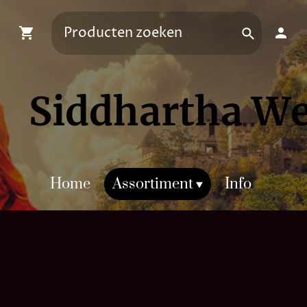
Siddhartha W
Home
Assortiment
Info