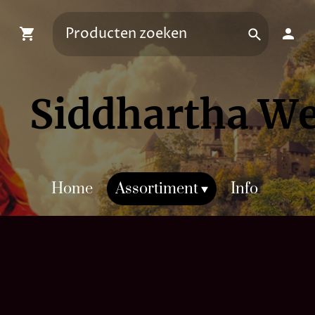
Siddhartha W
Home
Assortiment
Info